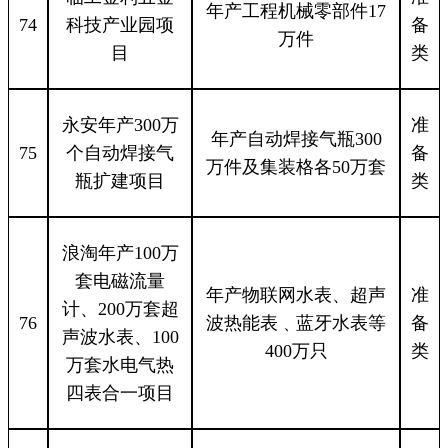
年产工程机械零部件17
74
科技产业园项
备
万件
目
类
永安年产300万
准
年产自动焊接气瓶300
75
个自动焊接气
备
万件及集装格各50万套
瓶扩建项目
类
浪淘年产100万
套电磁流量
年产物联网水表、超声
准
计、200万套超
76
波热能表﹑蓝牙水表等
备
声波水表、100
400万只
类
万套水电气热
四表合一项目