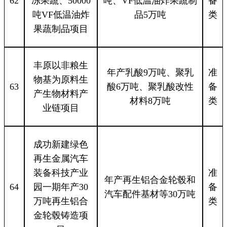
62
冻果蔬、50000
吨、VF低温油炸果蔬制
备
吨VF低温油炸
品5万吨
类
果蔬制品项目
丰原以非粮生
年产乳酸9万吨、聚乳
准
物基为原料生
63
酸6万吨、聚乳酸改性
备
产生物材料产
材料8万吨
类
业链项目
成功新建绿色
再生金属汽车
装备科技产业
准
年产再生铝合金轮毂和
64
园一期年产30
备
汽车配件基材等30万吨
万吨再生铝合
类
金轮毂铸造项