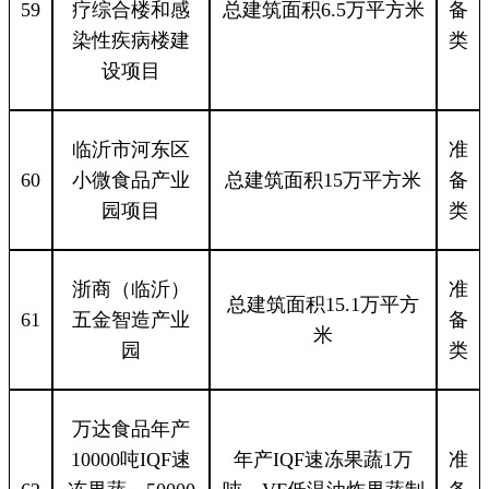
59
疗综合楼和感
总建筑面积6.5万平方米
备
染性疾病楼建
类
设项目
临沂市河东区
准
60
小微食品产业
总建筑面积15万平方米
备
园项目
类
浙商（临沂）
准
总建筑面积15.1万平方
61
五金智造产业
备
米
园
类
万达食品年产
10000吨IQF速
年产IQF速冻果蔬1万
准