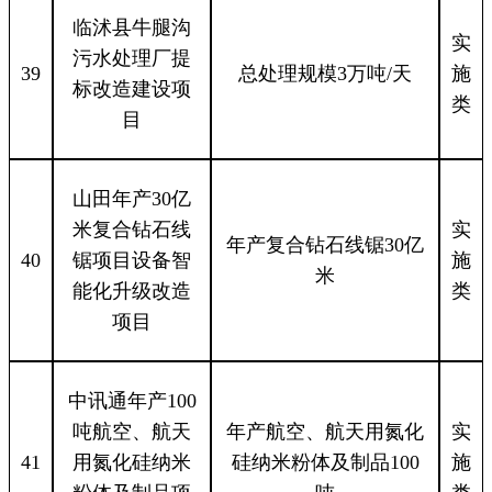
临沭县牛腿沟
实
污水处理厂提
39
总处理规模3万吨/天
施
标改造建设项
类
目
山田年产30亿
米复合钻石线
实
年产复合钻石线锯30亿
40
锯项目设备智
施
米
能化升级改造
类
项目
中讯通年产100
吨航空、航天
年产航空、航天用氮化
实
41
用氮化硅纳米
硅纳米粉体及制品100
施