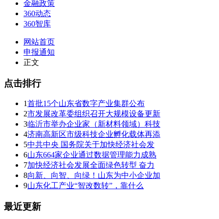
金融政策
360动态
360智库
网站首页
申报通知
正文
点击排行
1
首批15个山东省数字产业集群公布
2
市发展改革委组织召开大规模设备更新
3
临沂市举办企业家（新材料领域）科技
4
济南高新区市级科技企业孵化载体再添
5
中共中央 国务院关于加快经济社会发
6
山东664家企业通过数据管理能力成熟
7
加快经济社会发展全面绿色转型 奋力
8
向新、向智、向绿！山东为中小企业加
9
山东化工产业“智改数转”，靠什么
最近更新