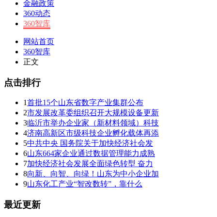
金融政策
360动态
360智库
网站首页
360智库
正文
点击排行
1
首批15个山东省数字产业集群公布
2
市发展改革委组织召开大规模设备更新
3
临沂市举办企业家（新材料领域）科技
4
济南高新区市级科技企业孵化载体再添
5
中共中央 国务院关于加快经济社会发
6
山东664家企业通过数据管理能力成熟
7
加快经济社会发展全面绿色转型 奋力
8
向新、向智、向绿！山东为中小企业加
9
山东化工产业“智改数转”，靠什么
最近更新