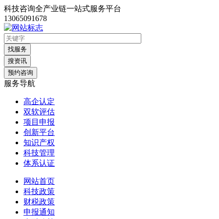
科技咨询全产业链一站式服务平台
13065091678
找服务
搜资讯
预约咨询
服务导航
高企认定
双软评估
项目申报
创新平台
知识产权
科技管理
体系认证
网站首页
科技政策
财税政策
申报通知