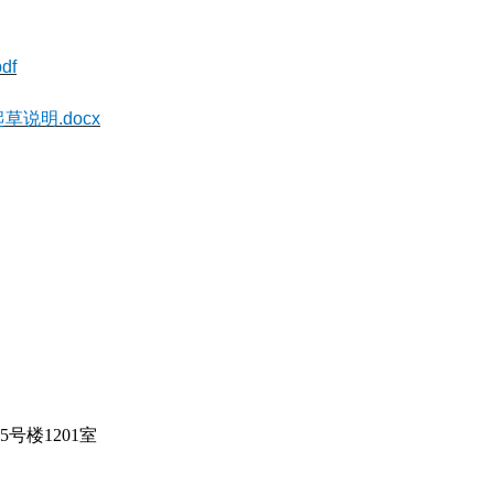
df
说明.docx
号楼1201室