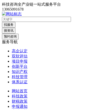
科技咨询全产业链一站式服务平台
13065091678
找服务
搜资讯
预约咨询
服务导航
高企认定
双软评估
项目申报
创新平台
知识产权
科技管理
体系认证
网站首页
科技政策
财税政策
申报通知