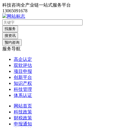
科技咨询全产业链一站式服务平台
13065091678
找服务
搜资讯
预约咨询
服务导航
高企认定
双软评估
项目申报
创新平台
知识产权
科技管理
体系认证
网站首页
科技政策
财税政策
申报通知