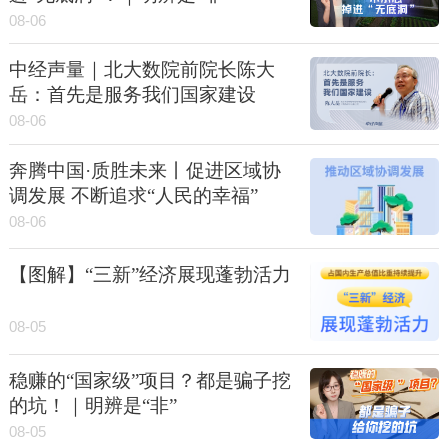
08-06
中经声量｜北大数院前院长陈大
岳：首先是服务我们国家建设
08-06
奔腾中国·质胜未来丨促进区域协
调发展 不断追求“人民的幸福”
08-06
【图解】“三新”经济展现蓬勃活力
08-05
稳赚的“国家级”项目？都是骗子挖
的坑！｜明辨是“非”
08-05